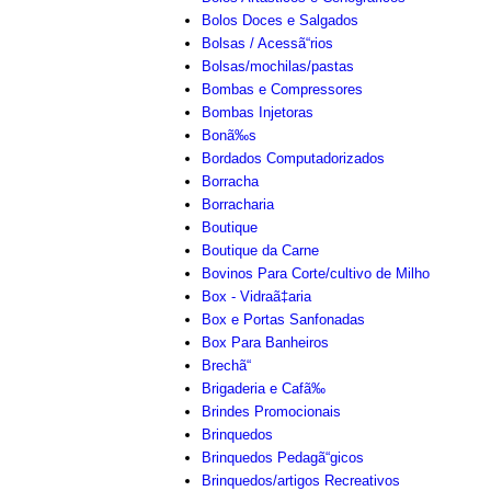
Bolos Doces e Salgados
Bolsas / Acessã“rios
Bolsas/mochilas/pastas
Bombas e Compressores
Bombas Injetoras
Bonã‰s
Bordados Computadorizados
Borracha
Borracharia
Boutique
Boutique da Carne
Bovinos Para Corte/cultivo de Milho
Box - Vidraã‡aria
Box e Portas Sanfonadas
Box Para Banheiros
Brechã“
Brigaderia e Cafã‰
Brindes Promocionais
Brinquedos
Brinquedos Pedagã“gicos
Brinquedos/artigos Recreativos