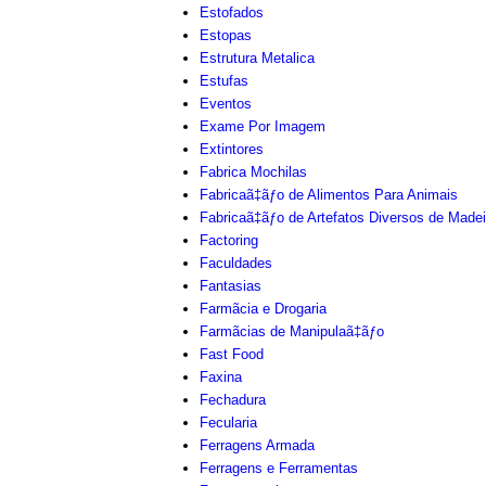
Estofados
Estopas
Estrutura Metalica
Estufas
Eventos
Exame Por Imagem
Extintores
Fabrica Mochilas
Fabricaã‡ãƒo de Alimentos Para Animais
Fabricaã‡ãƒo de Artefatos Diversos de Madei
Factoring
Faculdades
Fantasias
Farmãcia e Drogaria
Farmãcias de Manipulaã‡ãƒo
Fast Food
Faxina
Fechadura
Fecularia
Ferragens Armada
Ferragens e Ferramentas