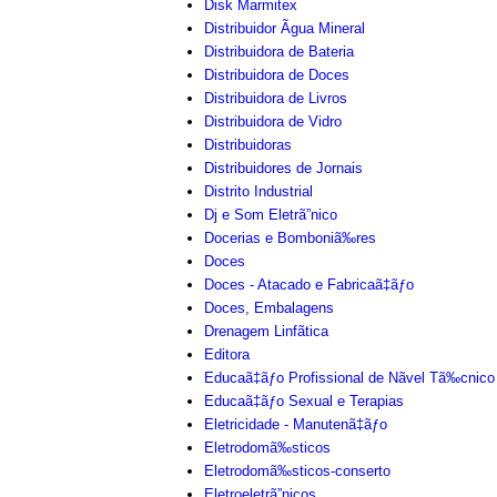
Disk Marmitex
Distribuidor Ãgua Mineral
Distribuidora de Bateria
Distribuidora de Doces
Distribuidora de Livros
Distribuidora de Vidro
Distribuidoras
Distribuidores de Jornais
Distrito Industrial
Dj e Som Eletrã”nico
Docerias e Bomboniã‰res
Doces
Doces - Atacado e Fabricaã‡ãƒo
Doces, Embalagens
Drenagem Linfãtica
Editora
Educaã‡ãƒo Profissional de Nãvel Tã‰cnico
Educaã‡ãƒo Sexual e Terapias
Eletricidade - Manutenã‡ãƒo
Eletrodomã‰sticos
Eletrodomã‰sticos-conserto
Eletroeletrã”nicos