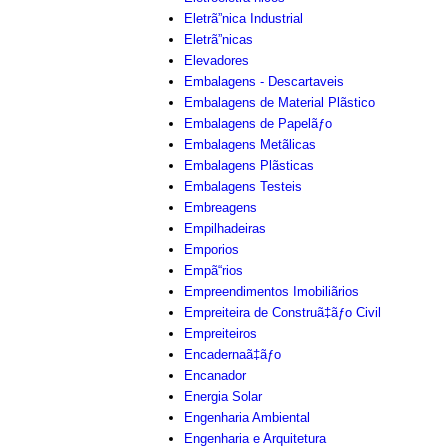
Eletrã”nica Industrial
Eletrã”nicas
Elevadores
Embalagens - Descartaveis
Embalagens de Material Plãstico
Embalagens de Papelãƒo
Embalagens Metãlicas
Embalagens Plãsticas
Embalagens Testeis
Embreagens
Empilhadeiras
Emporios
Empã“rios
Empreendimentos Imobiliãrios
Empreiteira de Construã‡ãƒo Civil
Empreiteiros
Encadernaã‡ãƒo
Encanador
Energia Solar
Engenharia Ambiental
Engenharia e Arquitetura