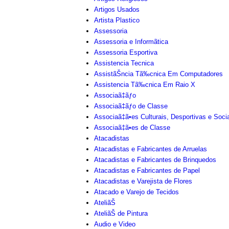
Artigos Usados
Artista Plastico
Assessoria
Assessoria e Informãtica
Assessoria Esportiva
Assistencia Tecnica
AssistãŠncia Tã‰cnica Em Computadores
Assistencia Tã‰cnica Em Raio X
Associaã‡ãƒo
Associaã‡ãƒo de Classe
Associaã‡ã•es Culturais, Desportivas e Soci
Associaã‡ã•es de Classe
Atacadistas
Atacadistas e Fabricantes de Arruelas
Atacadistas e Fabricantes de Brinquedos
Atacadistas e Fabricantes de Papel
Atacadistas e Varejista de Flores
Atacado e Varejo de Tecidos
AteliãŠ
AteliãŠ de Pintura
Audio e Video