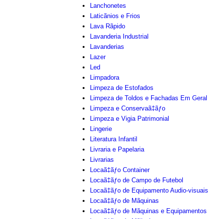
Lanchonetes
Laticãnios e Frios
Lava Rãpido
Lavanderia Industrial
Lavanderias
Lazer
Led
Limpadora
Limpeza de Estofados
Limpeza de Toldos e Fachadas Em Geral
Limpeza e Conservaã‡ãƒo
Limpeza e Vigia Patrimonial
Lingerie
Literatura Infantil
Livraria e Papelaria
Livrarias
Locaã‡ãƒo Container
Locaã‡ãƒo de Campo de Futebol
Locaã‡ãƒo de Equipamento Audio-visuais
Locaã‡ãƒo de Mãquinas
Locaã‡ãƒo de Mãquinas e Equipamentos