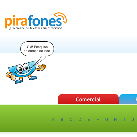
A
B
C
D
E
F
G
H
I
J