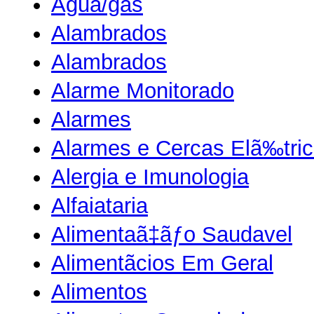
Agua/gas
Alambrados
Alambrados
Alarme Monitorado
Alarmes
Alarmes e Cercas Elã‰tri
Alergia e Imunologia
Alfaiataria
Alimentaã‡ãƒo Saudavel
Alimentãcios Em Geral
Alimentos