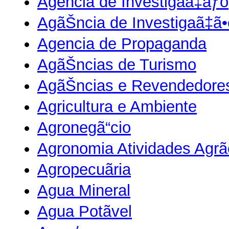
Agencia de Investigaã‡ãƒo
AgãŠncia de Investigaã‡ã•
Agencia de Propaganda
AgãŠncias de Turismo
AgãŠncias e Revendedores
Agricultura e Ambiente
Agronegã“cio
Agronomia Atividades Agrã
Agropecuãria
Agua Mineral
Agua Potãvel