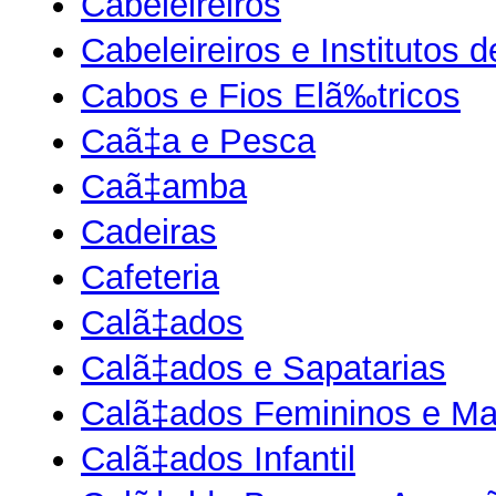
Cabeleireiros
Cabeleireiros e Institutos 
Cabos e Fios Elã‰tricos
Caã‡a e Pesca
Caã‡amba
Cadeiras
Cafeteria
Calã‡ados
Calã‡ados e Sapatarias
Calã‡ados Femininos e Ma
Calã‡ados Infantil