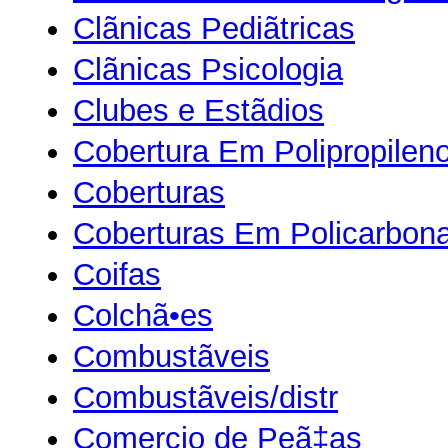
Clãnicas Pediãtricas
Clãnicas Psicologia
Clubes e Estãdios
Cobertura Em Polipropilen
Coberturas
Coberturas Em Policarbon
Coifas
Colchã•es
Combustãveis
Combustãveis/distr
Comercio de Peã‡as