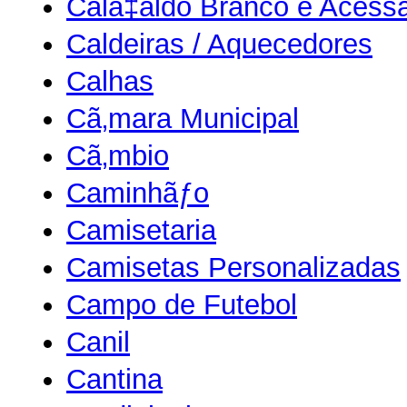
Calã‡aldo Branco e Acessã
Caldeiras / Aquecedores
Calhas
Cã‚mara Municipal
Cã‚mbio
Caminhãƒo
Camisetaria
Camisetas Personalizadas
Campo de Futebol
Canil
Cantina