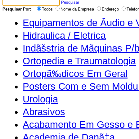
Pesquisar
Pesquisar Por:
Todos
Nome da Empresa
Endereço
Telefo
Equipamentos de Ãudio e 
Hidraulica / Eletrica
Indãšstria de Mãquinas P/
Ortopedia e Traumatologia
Ortopã‰dicos Em Geral
Posters Com e Sem Moldu
Urologia
Abrasivos
Acabamento Em Gesso e 
Academia de Danã‡a