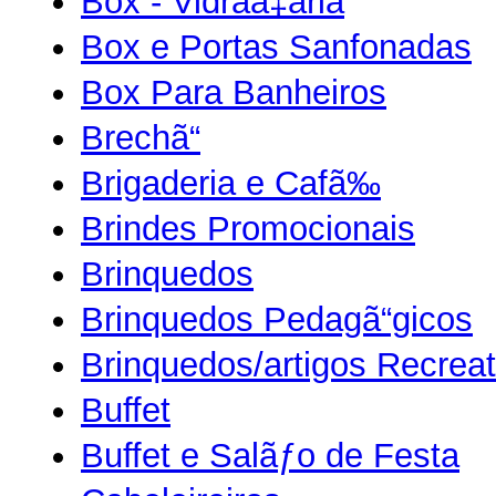
Box - Vidraã‡aria
Box e Portas Sanfonadas
Box Para Banheiros
Brechã“
Brigaderia e Cafã‰
Brindes Promocionais
Brinquedos
Brinquedos Pedagã“gicos
Brinquedos/artigos Recreat
Buffet
Buffet e Salãƒo de Festa