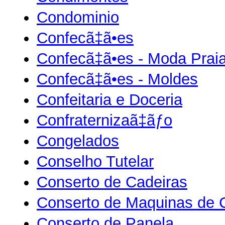
Condominio
Confecã‡ã•es
Confecã‡ã•es - Moda Prai
Confecã‡ã•es - Moldes
Confeitaria e Doceria
Confraternizaã‡ãƒo
Congelados
Conselho Tutelar
Conserto de Cadeiras
Conserto de Maquinas de 
Conserto de Panela