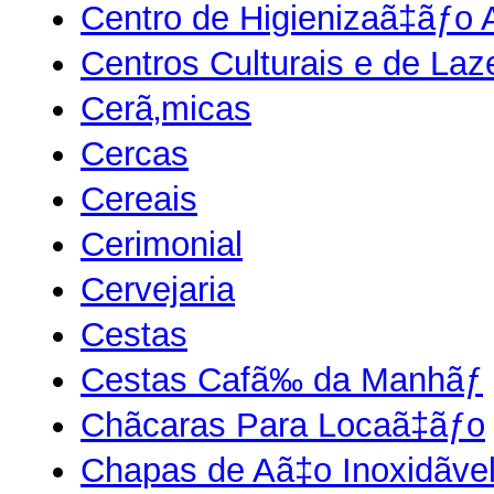
Centro de Higienizaã‡ãƒo 
Centros Culturais e de Laz
Cerã‚micas
Cercas
Cereais
Cerimonial
Cervejaria
Cestas
Cestas Cafã‰ da Manhãƒ
Chãcaras Para Locaã‡ãƒo
Chapas de Aã‡o Inoxidãve