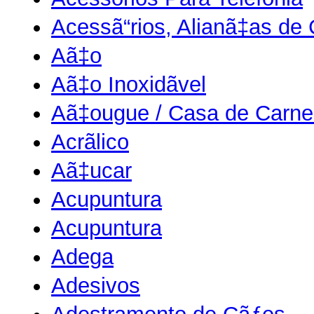
Acessã“rios, Alianã‡as d
Aã‡o
Aã‡o Inoxidãvel
Aã‡ougue / Casa de Carne
Acrãlico
Aã‡ucar
Acupuntura
Acupuntura
Adega
Adesivos