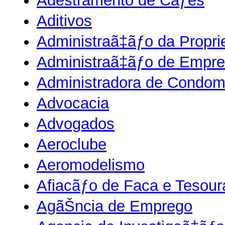
Adestramento de Cãƒes
Aditivos
Administraã‡ãƒo da Proprie
Administraã‡ãƒo de Empr
Administradora de Condomã
Advocacia
Advogados
Aeroclube
Aeromodelismo
Afiacãƒo de Faca e Tesour
AgãŠncia de Emprego