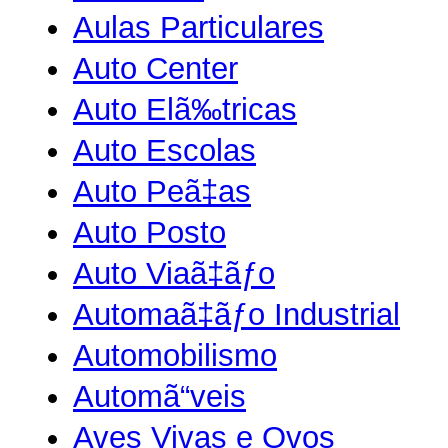
Aulas Particulares
Auto Center
Auto Elã‰tricas
Auto Escolas
Auto Peã‡as
Auto Posto
Auto Viaã‡ãƒo
Automaã‡ãƒo Industrial
Automobilismo
Automã“veis
Aves Vivas e Ovos