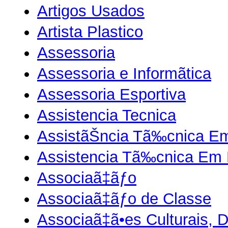
Artigos Usados
Artista Plastico
Assessoria
Assessoria e Informãtica
Assessoria Esportiva
Assistencia Tecnica
AssistãŠncia Tã‰cnica E
Assistencia Tã‰cnica Em 
Associaã‡ãƒo
Associaã‡ãƒo de Classe
Associaã‡ã•es Culturais, D