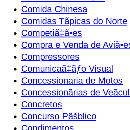
Comida Chinesa
Comidas Tãpicas do Norte
Competiã‡ã•es
Compra e Venda de Aviã•e
Compressores
Comunicaã‡ãƒo Visual
Concessionaria de Motos
Concessionãrias de Veãcu
Concretos
Concurso Pãšblico
Condimentos