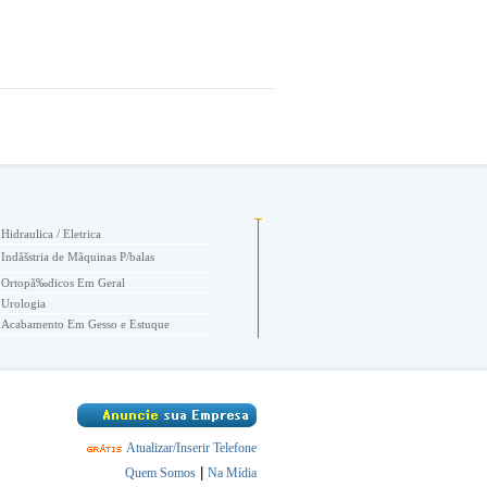
Hidraulica / Eletrica
Indãšstria de Mãquinas P/balas
Ortopã‰dicos Em Geral
Urologia
Acabamento Em Gesso e Estuque
Academia de Nataã‡ãƒo
Academias
Acessã“rios
Acessorios Automotivos
Acessã“rios de Moda
Atualizar/Inserir Telefone
Acessã“rios Para Laboratã“rio
Acessã“rios, Alianã‡as de Compromisso
|
Quem Somos
Na Mídia