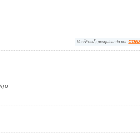
CON
VocÃª estÃ¡ pesquisando por:
ÃƒO