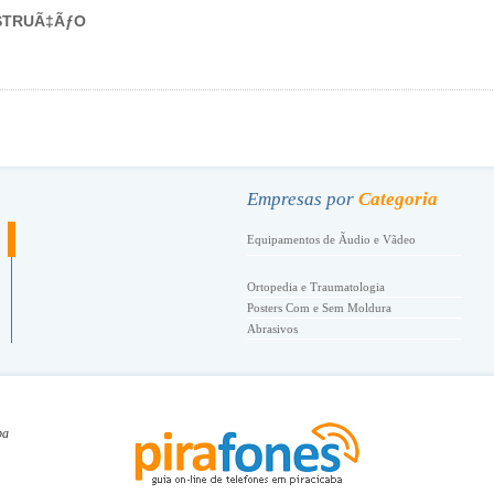
STRUÃ‡ÃƒO
.
Empresas por
Categoria
Equipamentos de Ãudio e Vãdeo
Ortopedia e Traumatologia
Posters Com e Sem Moldura
Abrasivos
Academia de Danã‡a
Academia de Tenis
Academias de Esportes e Ginãstica
ba
Acessã“rios de Conforto
Acessã“rios Femininos
Acessorios Para Telefonia