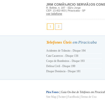
JRM COMÃ‰RCIO SERVIÃ‡OS CON
R. Bofete, n. 187 - Sãƒo Jorge
CEP: 13.402-803 | Piracicaba - SP
ver telefone
1
2
Telefones Úteis
em Piracicaba
Acidentes de Trânsito - Disque 194
Cata Cacarecos - Disque 156
Corpo de Bombeiros - Disque 193
Defesa Civil - Disque 199
Disque Denúncia - Disque 181
Energia Elétrica - Disque 196
Guarda Civil Municipal - Disque 153
Hora Certa - Disque 130
INSS - Disque 0800 780191
Pira Fones |
Guia On-line de Telefones em Piracica
Site Map
|
Twitter
|
FaceBook
|
Termo de Uso
Ligue Luz - Disque 0800 101010
Polícia Militar - Disque 190