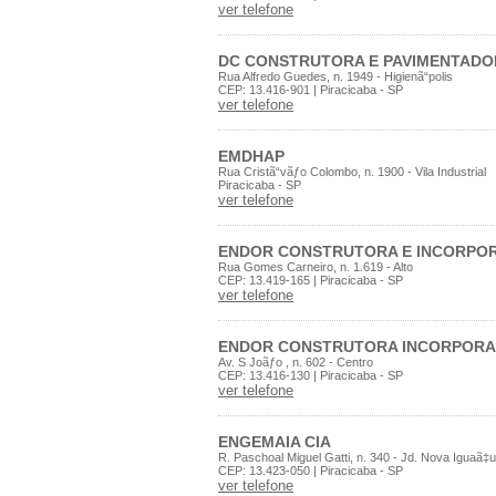
ver telefone
DC CONSTRUTORA E PAVIMENTAD
Rua Alfredo Guedes, n. 1949 - Higienã“polis
CEP: 13.416-901 | Piracicaba - SP
ver telefone
EMDHAP
Rua Cristã“vãƒo Colombo, n. 1900 - Vila Industrial
Piracicaba - SP
ver telefone
ENDOR CONSTRUTORA E INCORPO
Rua Gomes Carneiro, n. 1.619 - Alto
CEP: 13.419-165 | Piracicaba - SP
ver telefone
ENDOR CONSTRUTORA INCORPOR
Av. S Joãƒo , n. 602 - Centro
CEP: 13.416-130 | Piracicaba - SP
ver telefone
ENGEMAIA CIA
R. Paschoal Miguel Gatti, n. 340 - Jd. Nova Iguaã‡u
CEP: 13.423-050 | Piracicaba - SP
ver telefone