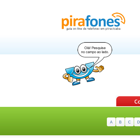
A
B
C
D