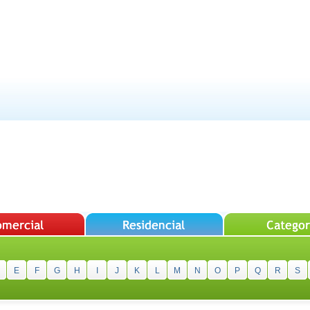
E
F
G
H
I
J
K
L
M
N
O
P
Q
R
S