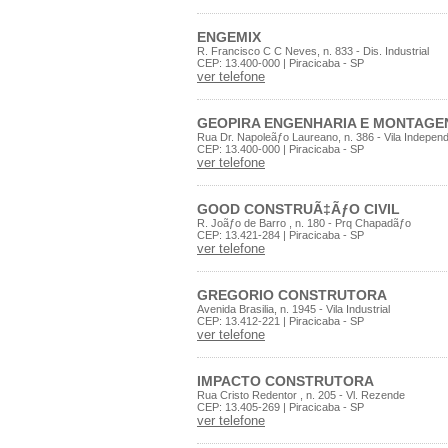
ENGEMIX
R. Francisco C C Neves, n. 833 - Dis. Industrial
CEP: 13.400-000 | Piracicaba - SP
ver telefone
GEOPIRA ENGENHARIA E MONTAGE
Rua Dr. Napoleãƒo Laureano, n. 386 - Vila Indepen
CEP: 13.400-000 | Piracicaba - SP
ver telefone
GOOD CONSTRUÃ‡ÃƒO CIVIL
R. Joãƒo de Barro , n. 180 - Prq Chapadãƒo
CEP: 13.421-284 | Piracicaba - SP
ver telefone
GREGORIO CONSTRUTORA
Avenida Brasilia, n. 1945 - Vila Industrial
CEP: 13.412-221 | Piracicaba - SP
ver telefone
IMPACTO CONSTRUTORA
Rua Cristo Redentor , n. 205 - Vl. Rezende
CEP: 13.405-269 | Piracicaba - SP
ver telefone