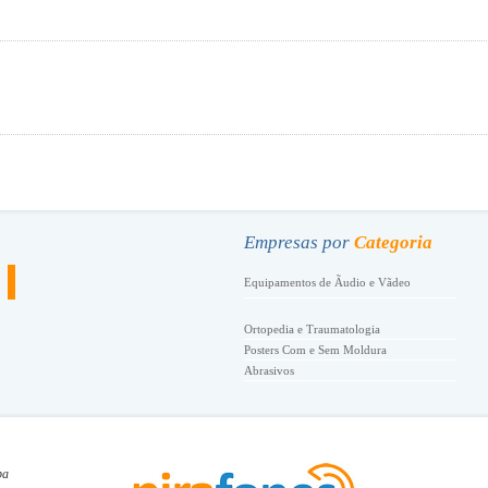
.
Empresas por
Categoria
Equipamentos de Ãudio e Vãdeo
Ortopedia e Traumatologia
Posters Com e Sem Moldura
Abrasivos
Academia de Danã‡a
Academia de Tenis
Academias de Esportes e Ginãstica
ba
Acessã“rios de Conforto