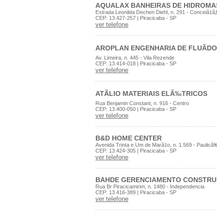
AQUALAX BANHEIRAS DE HIDROM
Estrada Leonilda Dechen Diehl, n. 291 - Conceiã‡ãƒ
CEP: 13.427-257 | Piracicaba - SP
ver telefone
AROPLAN ENGENHARIA DE FLUÃD
Av. Limeira, n. 445 - Vila Rezende
CEP: 13.414-018 | Piracicaba - SP
ver telefone
ATÃLIO MATERIAIS ELÃ‰TRICOS
Rua Benjamin Constant, n. 916 - Centro
CEP: 13.400-050 | Piracicaba - SP
ver telefone
B&D HOME CENTER
Avenida Trinta e Um de Marã‡o, n. 1.569 - Paulicã
CEP: 13.424-305 | Piracicaba - SP
ver telefone
BAHDE GERENCIAMENTO CONSTRU
Rua Br Piracicamirim, n. 1480 - Independencia
CEP: 13.416-389 | Piracicaba - SP
ver telefone