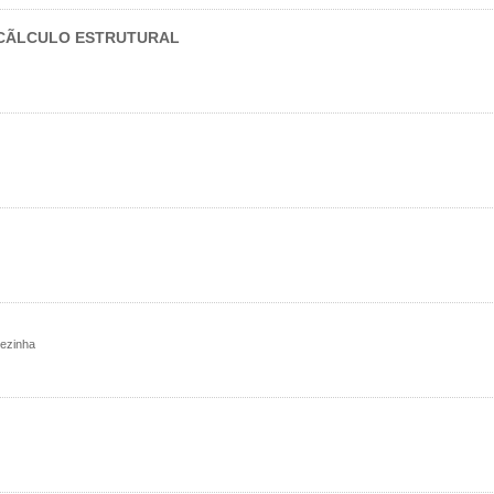
 CÃLCULO ESTRUTURAL
rezinha