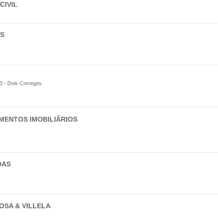
CIVIL
ES
3 - Dois Corregos
MENTOS IMOBILIÃRIOS
DAS
OSA & VILLELA