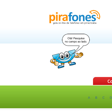
A
B
C
D