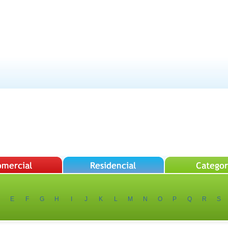
E
F
G
H
I
J
K
L
M
N
O
P
Q
R
S