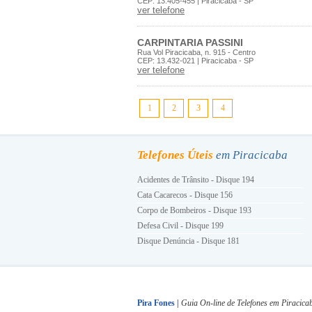
CEP: 13.405-455 | Piracicaba - SP
ver telefone
CARPINTARIA PASSINI
Rua Vol Piracicaba, n. 915 - Centro
CEP: 13.432-021 | Piracicaba - SP
ver telefone
1
2
3
4
Telefones Úteis
em Piracicaba
Acidentes de Trânsito - Disque 194
Cata Cacarecos - Disque 156
Corpo de Bombeiros - Disque 193
Defesa Civil - Disque 199
Disque Denúncia - Disque 181
Energia Elétrica - Disque 196
Guarda Civil Municipal - Disque 153
Hora Certa - Disque 130
INSS - Disque 0800 780191
Pira Fones |
Guia On-line de Telefones em Piracica