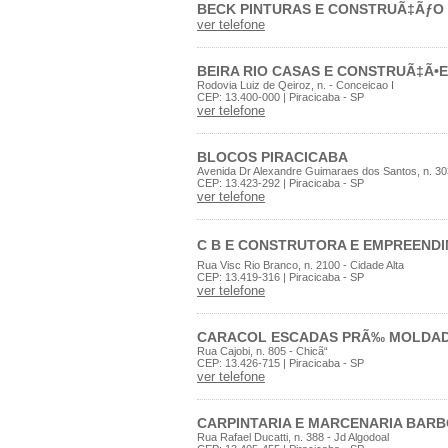
BECK PINTURAS E CONSTRUÃ‡ÃƒO 
ver telefone
BEIRA RIO CASAS E CONSTRUÃ‡Ã•
Rodovia Luiz de Qeiroz, n. - Conceicao I
CEP: 13.400-000 | Piracicaba - SP
ver telefone
BLOCOS PIRACICABA
Avenida Dr Alexandre Guimaraes dos Santos, n. 30
CEP: 13.423-292 | Piracicaba - SP
ver telefone
C B E CONSTRUTORA E EMPREENDI
Rua Visc Rio Branco, n. 2100 - Cidade Alta
CEP: 13.419-316 | Piracicaba - SP
ver telefone
CARACOL ESCADAS PRÃ‰ MOLDA
Rua Cajobi, n. 805 - Chicã“
CEP: 13.426-715 | Piracicaba - SP
ver telefone
CARPINTARIA E MARCENARIA BARB
Rua Rafael Ducatti, n. 388 - Jd Algodoal