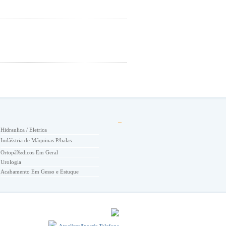
Hidraulica / Eletrica
Indãšstria de Mãquinas P/balas
Ortopã‰dicos Em Geral
Urologia
Acabamento Em Gesso e Estuque
Academia de Nataã‡ãƒo
Academias
Acessã“rios
Acessorios Automotivos
Acessã“rios de Moda