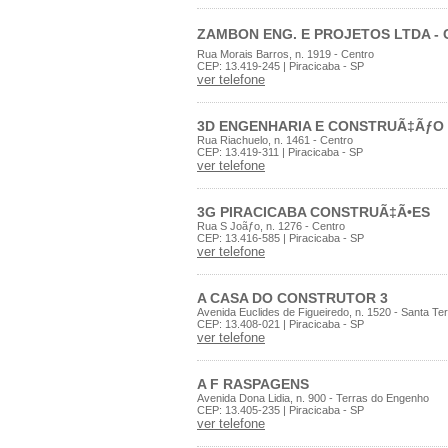
ZAMBON ENG. E PROJETOS LTDA -
Rua Morais Barros, n. 1919 - Centro
CEP: 13.419-245 | Piracicaba - SP
ver telefone
3D ENGENHARIA E CONSTRUÃ‡ÃƒO
Rua Riachuelo, n. 1461 - Centro
CEP: 13.419-311 | Piracicaba - SP
ver telefone
3G PIRACICABA CONSTRUÃ‡Ã•ES
Rua S Joãƒo, n. 1276 - Centro
CEP: 13.416-585 | Piracicaba - SP
ver telefone
A CASA DO CONSTRUTOR 3
Avenida Euclides de Figueiredo, n. 1520 - Santa Te
CEP: 13.408-021 | Piracicaba - SP
ver telefone
A F RASPAGENS
Avenida Dona Lidia, n. 900 - Terras do Engenho
CEP: 13.405-235 | Piracicaba - SP
ver telefone