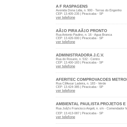
A F RASPAGENS
Avenida Dona Lidia, n. 900 - Terras do Engenho
CEP: 13.405-235 | Piracicaba - SP
ver telefone
AÃ‡O PIRA AÃ‡O PRONTO
Rua Antonio Paulino, n. 16 - Agua Branca
CEP: 13.426-000 | Piracicaba - SP
ver telefone
ADMINISTRADORA J.C.V.
Rua do Rosario, n. 532 - Centro
CEP: 13.400-183 | Piracicaba - SP
ver telefone
AFERITEC COMPROVACOES METRO
Rua Cã‰sar Ladeira, n. 183 - Verde
CEP: 13.424-385 | Piracicaba - SP
ver telefone
AMBIENTAL PAULISTA PROJETOS E
Rua Joãƒo Francisco Angeli, n. s/n - Comendador Mã
CEP: 13.413-087 | Piracicaba - SP
ver telefone