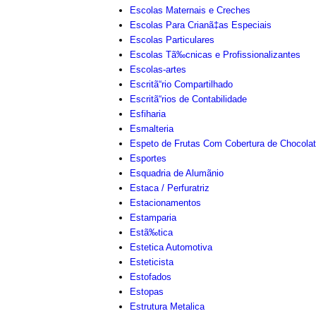
Escolas Maternais e Creches
Escolas Para Crianã‡as Especiais
Escolas Particulares
Escolas Tã‰cnicas e Profissionalizantes
Escolas-artes
Escritã“rio Compartilhado
Escritã“rios de Contabilidade
Esfiharia
Esmalteria
Espeto de Frutas Com Cobertura de Chocola
Esportes
Esquadria de Alumãnio
Estaca / Perfuratriz
Estacionamentos
Estamparia
Estã‰tica
Estetica Automotiva
Esteticista
Estofados
Estopas
Estrutura Metalica