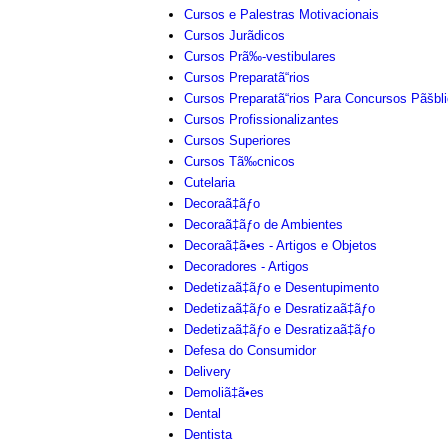
Cursos e Palestras Motivacionais
Cursos Jurãdicos
Cursos Prã‰-vestibulares
Cursos Preparatã“rios
Cursos Preparatã“rios Para Concursos Pãšbl
Cursos Profissionalizantes
Cursos Superiores
Cursos Tã‰cnicos
Cutelaria
Decoraã‡ãƒo
Decoraã‡ãƒo de Ambientes
Decoraã‡ã•es - Artigos e Objetos
Decoradores - Artigos
Dedetizaã‡ãƒo e Desentupimento
Dedetizaã‡ãƒo e Desratizaã‡ãƒo
Dedetizaã‡ãƒo e Desratizaã‡ãƒo
Defesa do Consumidor
Delivery
Demoliã‡ã•es
Dental
Dentista