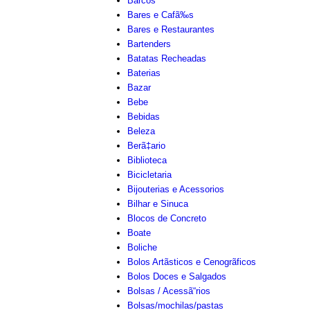
Barcos
Bares e Cafã‰s
Bares e Restaurantes
Bartenders
Batatas Recheadas
Baterias
Bazar
Bebe
Bebidas
Beleza
Berã‡ario
Biblioteca
Bicicletaria
Bijouterias e Acessorios
Bilhar e Sinuca
Blocos de Concreto
Boate
Boliche
Bolos Artãsticos e Cenogrãficos
Bolos Doces e Salgados
Bolsas / Acessã“rios
Bolsas/mochilas/pastas