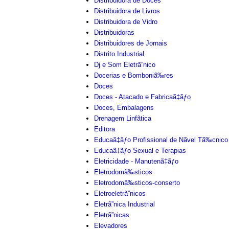
Distribuidora de Doces
Distribuidora de Livros
Distribuidora de Vidro
Distribuidoras
Distribuidores de Jornais
Distrito Industrial
Dj e Som Eletrã”nico
Docerias e Bomboniã‰res
Doces
Doces - Atacado e Fabricaã‡ãƒo
Doces, Embalagens
Drenagem Linfãtica
Editora
Educaã‡ãƒo Profissional de Nãvel Tã‰cnico
Educaã‡ãƒo Sexual e Terapias
Eletricidade - Manutenã‡ãƒo
Eletrodomã‰sticos
Eletrodomã‰sticos-conserto
Eletroeletrã”nicos
Eletrã”nica Industrial
Eletrã”nicas
Elevadores