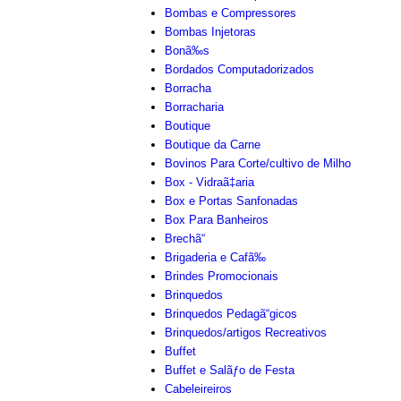
Bombas e Compressores
Bombas Injetoras
Bonã‰s
Bordados Computadorizados
Borracha
Borracharia
Boutique
Boutique da Carne
Bovinos Para Corte/cultivo de Milho
Box - Vidraã‡aria
Box e Portas Sanfonadas
Box Para Banheiros
Brechã“
Brigaderia e Cafã‰
Brindes Promocionais
Brinquedos
Brinquedos Pedagã“gicos
Brinquedos/artigos Recreativos
Buffet
Buffet e Salãƒo de Festa
Cabeleireiros