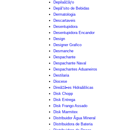
Depilaã‡ãƒo
Depã“sito de Bebidas
Dermatologia
Descartaveis
Desentupidora
Desentupidora Encandor
Design
Designer Grafico
Desmanche
Despachante
Despachante Naval
Despachantes Aduaneiros
Destilaria
Diocese
Direã‡ã•es Hidraãšlicas
Disk Chopp
Disk Entrega
Disk Frango Assado
Disk Marmitex
Distribuidor Ãgua Mineral
Distribuidora de Bateria