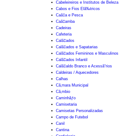
Cabeleireiros e Institutos de Beleza
Cabos e Fios Elã‰tricos
Caã‡a e Pesca
Caã‡amba
Cadeiras
Cafeteria
Calã‡ados
Calã‡ados e Sapatarias
Calã‡ados Femininos e Masculinos
Calã‡ados Infantil
Calã‡aldo Branco e Acessã“rios
Caldeiras / Aquecedores
Calhas
Cã‚mara Municipal
Cã‚mbio
Caminhãƒo
Camisetaria
Camisetas Personalizadas
Campo de Futebol
Canil
Cantina