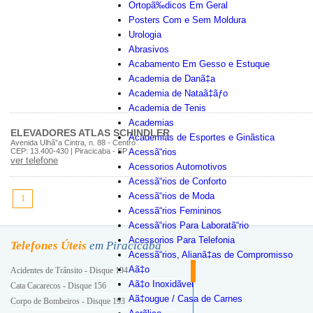
Ortopã‰dicos Em Geral
Posters Com e Sem Moldura
Urologia
Abrasivos
Acabamento Em Gesso e Estuque
Academia de Danã‡a
Academia de Nataã‡ãƒo
Academia de Tenis
Academias
ELEVADORES ATLAS SCHINDLER
Academias de Esportes e Ginãstica
Avenida Ulhã”a Cintra, n. 88 - Centro
CEP: 13.400-430 | Piracicaba - SP
Acessã“rios
ver telefone
Acessorios Automotivos
Acessã“rios de Conforto
Acessã“rios de Moda
1
Acessã“rios Femininos
Acessã“rios Para Laboratã“rio
Acessorios Para Telefonia
Telefones Úteis
em Piracicaba
Acessã“rios, Alianã‡as de Compromisso
Aã‡o
Acidentes de Trânsito - Disque 194
Aã‡o Inoxidãvel
Cata Cacarecos - Disque 156
Aã‡ougue / Casa de Carnes
Corpo de Bombeiros - Disque 193