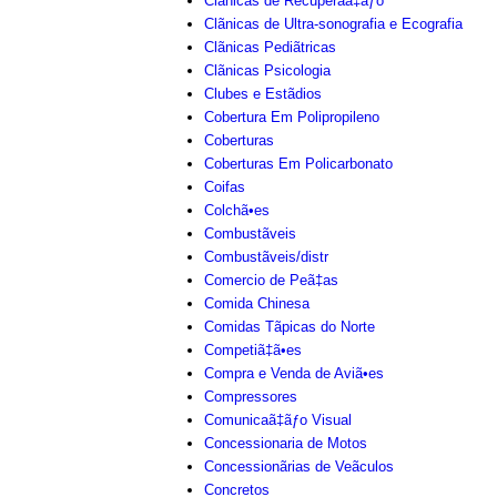
Clãnicas de Recuperaã‡ãƒo
Clãnicas de Ultra-sonografia e Ecografia
Clãnicas Pediãtricas
Clãnicas Psicologia
Clubes e Estãdios
Cobertura Em Polipropileno
Coberturas
Coberturas Em Policarbonato
Coifas
Colchã•es
Combustãveis
Combustãveis/distr
Comercio de Peã‡as
Comida Chinesa
Comidas Tãpicas do Norte
Competiã‡ã•es
Compra e Venda de Aviã•es
Compressores
Comunicaã‡ãƒo Visual
Concessionaria de Motos
Concessionãrias de Veãculos
Concretos