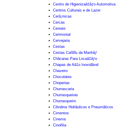
Centro de Higienizaã‡ãƒo Automotiva
Centros Culturais e de Lazer
Cerã‚micas
Cercas
Cereais
Cerimonial
Cervejaria
Cestas
Cestas Cafã‰ da Manhãƒ
Chãcaras Para Locaã‡ãƒo
Chapas de Aã‡o Inoxidãvel
Chaveiro
Chocolates
Choperias
Churrascaria
Churrasqueiras
Churrasqueiro
Cilindros Hidrãulicos e Pneumãticos
Cimentos
Cinema
Cinofilia