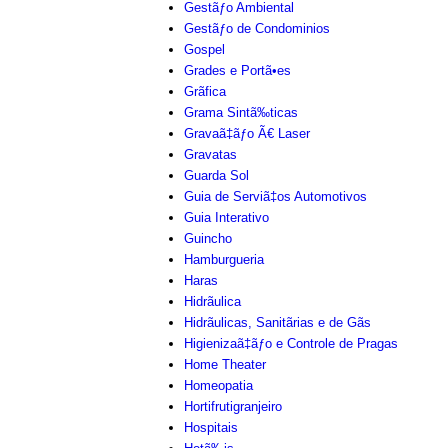
Gestãƒo Ambiental
Gestãƒo de Condominios
Gospel
Grades e Portã•es
Grãfica
Grama Sintã‰ticas
Gravaã‡ãƒo Ã€ Laser
Gravatas
Guarda Sol
Guia de Serviã‡os Automotivos
Guia Interativo
Guincho
Hamburgueria
Haras
Hidrãulica
Hidrãulicas, Sanitãrias e de Gãs
Higienizaã‡ãƒo e Controle de Pragas
Home Theater
Homeopatia
Hortifrutigranjeiro
Hospitais