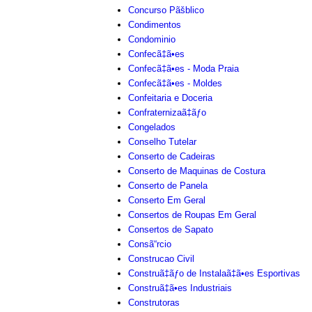
Concurso Pãšblico
Condimentos
Condominio
Confecã‡ã•es
Confecã‡ã•es - Moda Praia
Confecã‡ã•es - Moldes
Confeitaria e Doceria
Confraternizaã‡ãƒo
Congelados
Conselho Tutelar
Conserto de Cadeiras
Conserto de Maquinas de Costura
Conserto de Panela
Conserto Em Geral
Consertos de Roupas Em Geral
Consertos de Sapato
Consã“rcio
Construcao Civil
Construã‡ãƒo de Instalaã‡ã•es Esportivas
Construã‡ã•es Industriais
Construtoras