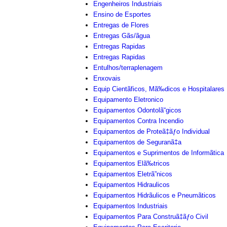
Engenheiros Industriais
Ensino de Esportes
Entregas de Flores
Entregas Gãs/ãgua
Entregas Rapidas
Entregas Rapidas
Entulhos/terraplenagem
Enxovais
Equip Cientãficos, Mã‰dicos e Hospitalares
Equipamento Eletronico
Equipamentos Odontolã“gicos
Equipamentos Contra Incendio
Equipamentos de Proteã‡ãƒo Individual
Equipamentos de Seguranã‡a
Equipamentos e Suprimentos de Informãtica
Equipamentos Elã‰tricos
Equipamentos Eletrã”nicos
Equipamentos Hidraulicos
Equipamentos Hidrãulicos e Pneumãticos
Equipamentos Industriais
Equipamentos Para Construã‡ãƒo Civil