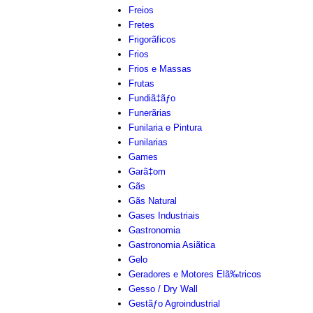
Freios
Fretes
Frigorãficos
Frios
Frios e Massas
Frutas
Fundiã‡ãƒo
Funerãrias
Funilaria e Pintura
Funilarias
Games
Garã‡om
Gãs
Gãs Natural
Gases Industriais
Gastronomia
Gastronomia Asiãtica
Gelo
Geradores e Motores Elã‰tricos
Gesso / Dry Wall
Gestãƒo Agroindustrial