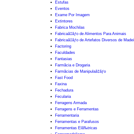
Estufas
Eventos
Exame Por Imagem
Extintores
Fabrica Mochilas
Fabricaã‡ãƒo de Alimentos Para Animais
Fabricaã‡ãƒo de Artefatos Diversos de Madei
Factoring
Faculdades
Fantasias
Farmãcia e Drogaria
Farmãcias de Manipulaã‡ãƒo
Fast Food
Faxina
Fechadura
Fecularia
Ferragens Armada
Ferragens e Ferramentas
Ferramentaria
Ferramentas e Parafusos
Ferramentas Elã‰tricas