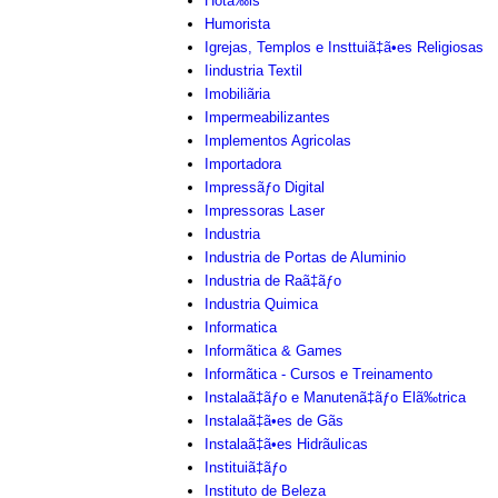
Hotã‰is
Humorista
Igrejas, Templos e Insttuiã‡ã•es Religiosas
Iindustria Textil
Imobiliãria
Impermeabilizantes
Implementos Agricolas
Importadora
Impressãƒo Digital
Impressoras Laser
Industria
Industria de Portas de Aluminio
Industria de Raã‡ãƒo
Industria Quimica
Informatica
Informãtica & Games
Informãtica - Cursos e Treinamento
Instalaã‡ãƒo e Manutenã‡ãƒo Elã‰trica
Instalaã‡ã•es de Gãs
Instalaã‡ã•es Hidrãulicas
Instituiã‡ãƒo
Instituto de Beleza