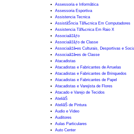
Assessoria e Informãtica
Assessoria Esportiva
Assistencia Tecnica
AssistãŠncia Tã‰cnica Em Computadores
Assistencia Tã‰cnica Em Raio X
Associaã‡ãƒo
Associaã‡ãƒo de Classe
Associaã‡ã•es Culturais, Desportivas e Soci
Associaã‡ã•es de Classe
Atacadistas
Atacadistas e Fabricantes de Arruelas
Atacadistas e Fabricantes de Brinquedos
Atacadistas e Fabricantes de Papel
Atacadistas e Varejista de Flores
Atacado e Varejo de Tecidos
AteliãŠ
AteliãŠ de Pintura
Audio e Video
Auditores
Aulas Particulares
Auto Center