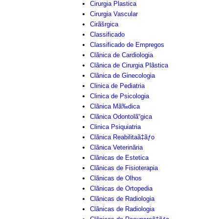
Cirurgia Plastica
Cirurgia Vascular
Cirãšrgica
Classificado
Classificado de Empregos
Clãnica de Cardiologia
Clãnica de Cirurgia Plãstica
Clãnica de Ginecologia
Clinica de Pediatria
Clinica de Psicologia
Clãnica Mã‰dica
Clãnica Odontolã“gica
Clinica Psiquiatria
Clãnica Reabilitaã‡ãƒo
Clãnica Veterinãria
Clãnicas de Estetica
Clãnicas de Fisioterapia
Clãnicas de Olhos
Clãnicas de Ortopedia
Clãnicas de Radiologia
Clãnicas de Radiologia