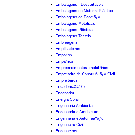
Embalagens - Descartaveis
Embalagens de Material Plãstico
Embalagens de Papelãƒo
Embalagens Metãlicas
Embalagens Plãsticas
Embalagens Testeis
Embreagens
Empilhadeiras
Emporios
Empã“rios
Empreendimentos Imobiliãrios
Empreiteira de Construã‡ãƒo Civil
Empreiteiros
Encadernaã‡ãƒo
Encanador
Energia Solar
Engenharia Ambiental
Engenharia e Arquitetura
Engenharia e Automaã‡ãƒo
Engenheiro Civil
Engenheiros