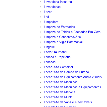
Lavanderia Industrial
Lavanderias
Lazer
Led
Limpadora
Limpeza de Estofados
Limpeza de Toldos e Fachadas Em Geral
Limpeza e Conservaã‡ãƒo
Limpeza e Vigia Patrimonial
Lingerie
Literatura Infantil
Livraria e Papelaria
Livrarias
Locaã‡ãƒo Container
Locaã‡ãƒo de Campo de Futebol
Locaã‡ãƒo de Equipamento Audio-visuais
Locaã‡ãƒo de Mãquinas
Locaã‡ãƒo de Mãquinas e Equipamentos
Locaã‡ãƒo de Mã“veis
Locaã‡ãƒo de Munk
Locaã‡ãƒo de Vans e Automã“veis