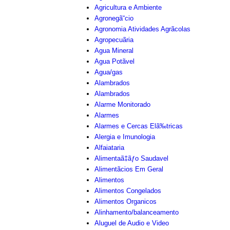
Agricultura e Ambiente
Agronegã“cio
Agronomia Atividades Agrãcolas
Agropecuãria
Agua Mineral
Agua Potãvel
Agua/gas
Alambrados
Alambrados
Alarme Monitorado
Alarmes
Alarmes e Cercas Elã‰tricas
Alergia e Imunologia
Alfaiataria
Alimentaã‡ãƒo Saudavel
Alimentãcios Em Geral
Alimentos
Alimentos Congelados
Alimentos Organicos
Alinhamento/balanceamento
Aluguel de Audio e Video