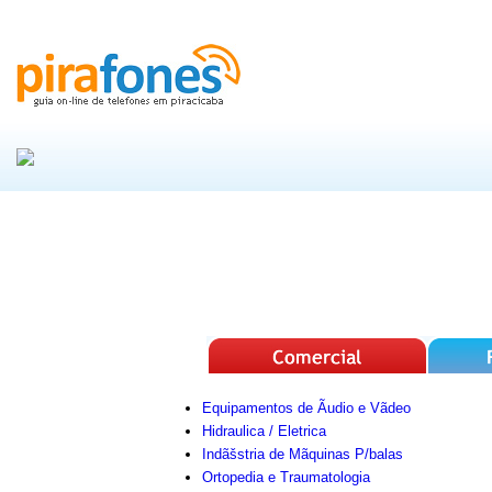
Equipamentos de Ãudio e Vãdeo
Hidraulica / Eletrica
Indãšstria de Mãquinas P/balas
Ortopedia e Traumatologia