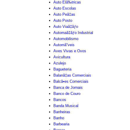
Auto Elã‰tricas
Auto Escolas
Auto Peã‡as
Auto Posto
Auto Viaã‡ãƒo
Automaã‡ãƒo Industrial
Automobilismo
Automã“veis
Aves Vivas e Ovos
Avicultura
Azulejo
Bagueteria
Balanã‡as Comerciais
Balcã•es Comerciais
Banca de Jornais
Banco de Couro
Bancos
Banda Musical
Banheiras
Banho
Barbearia