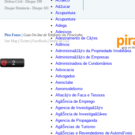
Acrãlico
Defesa Civil - Disque 199
Aã‡ucar
Disque Denúncia - Disque 181
Acupuntura
Energia Elétrica - Disque 196
Acupuntura
Guarda Civil Municipal - Disque 153
Adega
Hora Certa - Disque 130
Adesivos
INSS - Disque 0800 780191
Pira Fones |
Guia On-line de Telefones em Piracicaba
Adestramento de Cãƒes
Site Map
|
Twitter
|
FaceBook
|
Termo de Uso
Ligue Luz - Disque 0800 101010
Aditivos
Polícia Militar - Disque 190
Administraã‡ãƒo da Propriedade Imobiliãria
Polícia Civil - Disque 197
Administraã‡ãƒo de Empresas
Prefeitura e Você - Disque 156
Administradora de Condomãnios
Procon - Disque 151
Advocacia
SAMU - Disque 192
Advogados
Semae - Disque 115
Aeroclube
Serviço de Informações à População - Disque 156
Aeromodelismo
Afiacãƒo de Faca e Tesoura
AgãŠncia de Emprego
Agencia de Investigaã‡ãƒo
AgãŠncia de Investigaã‡ã•es
Agencia de Propaganda
AgãŠncias de Turismo
AgãŠncias e Revendedores de Automã“veis