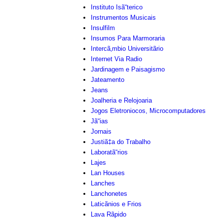
Instituto Isã“terico
Instrumentos Musicais
Insulfilm
Insumos Para Marmoraria
Intercã‚mbio Universitãrio
Internet Via Radio
Jardinagem e Paisagismo
Jateamento
Jeans
Joalheria e Relojoaria
Jogos Eletroniocos, Microcomputadores
Jã“ias
Jornais
Justiã‡a do Trabalho
Laboratã“rios
Lajes
Lan Houses
Lanches
Lanchonetes
Laticãnios e Frios
Lava Rãpido