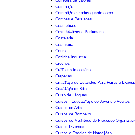
Corretora de Valores
Corrimãƒo
Corrimãƒo-escadas-guarda-corpo
Cortinas e Persianas
Cosmeticos
Cosmã‰ticos e Perfumaria
Costelaria
Costureira
Couro
Cozinha Industrial
Creches
Crã‰dito Imobiliãrio
Creperias
Criaã‡ãƒo de Estandes Para Feiras e Exposi
Criaã‡ãƒo de Sites
Curso de Lãnguas
Cursos - Educaã‡ãƒo de Jovens e Adultos
Cursos de Artes
Cursos de Bombeiro
Cursos de Mã‰todo de Processo Organizaci
Cursos Diversos
Cursos e Escolas de Nataã‡ãƒo