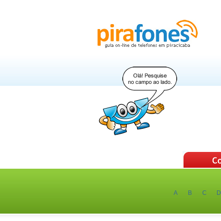
A
B
C
D