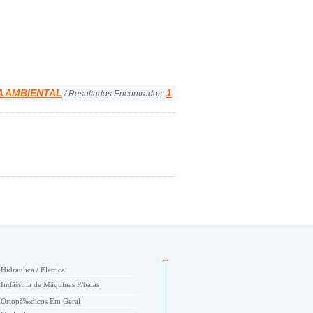
A AMBIENTAL
1
/ Resultados Encontrados:
Hidraulica / Eletrica
Indãšstria de Mãquinas P/balas
Ortopã‰dicos Em Geral