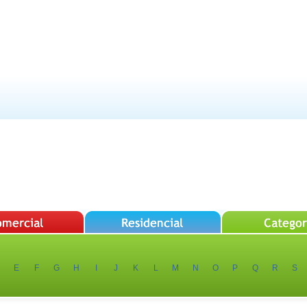
E
F
G
H
I
J
K
L
M
N
O
P
Q
R
S