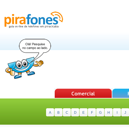
A
B
C
D
E
F
G
H
I
J