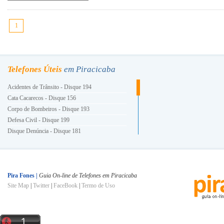
1
Telefones Úteis
em Piracicaba
Acidentes de Trânsito - Disque 194
Cata Cacarecos - Disque 156
Corpo de Bombeiros - Disque 193
Defesa Civil - Disque 199
Disque Denúncia - Disque 181
Energia Elétrica - Disque 196
Guarda Civil Municipal - Disque 153
Hora Certa - Disque 130
INSS - Disque 0800 780191
Pira Fones |
Guia On-line de Telefones em Piracicaba
Site Map
|
Twitter
|
FaceBook
|
Termo de Uso
Ligue Luz - Disque 0800 101010
Polícia Militar - Disque 190
Polícia Civil - Disque 197
Prefeitura e Você - Disque 156