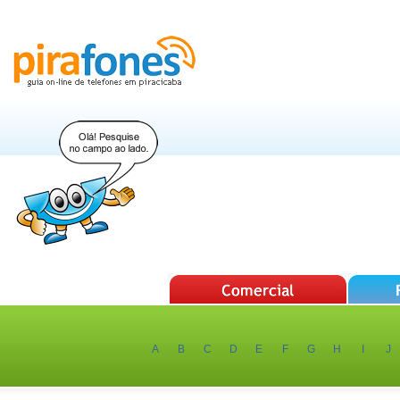
A
B
C
D
E
F
G
H
I
J