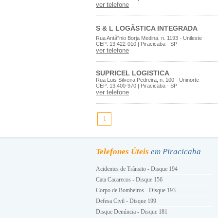
ver telefone
S & L LOGÃSTICA INTEGRADA
Rua Antã”nio Borja Medina, n. 1193 - Unileste
CEP: 13.422-010 | Piracicaba - SP
ver telefone
SUPRICEL LOGISTICA
Rua Luis Silveira Pedreira, n. 100 - Uninorte
CEP: 13.400-970 | Piracicaba - SP
ver telefone
1
Telefones Úteis
em Piracicaba
Acidentes de Trânsito - Disque 194
Cata Cacarecos - Disque 156
Corpo de Bombeiros - Disque 193
Defesa Civil - Disque 199
Disque Denúncia - Disque 181