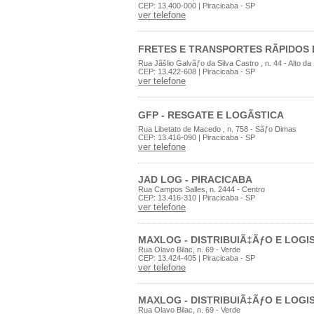
CEP: 13.400-000 | Piracicaba - SP
ver telefone
FRETES E TRANSPORTES RÃPIDOS
Rua Jãšlio Galvãƒo da Silva Castro , n. 44 - Alto 
CEP: 13.422-608 | Piracicaba - SP
ver telefone
GFP - RESGATE E LOGÃSTICA
Rua Libetato de Macedo , n. 758 - Sãƒo Dimas
CEP: 13.416-090 | Piracicaba - SP
ver telefone
JAD LOG - PIRACICABA
Rua Campos Salles, n. 2444 - Centro
CEP: 13.416-310 | Piracicaba - SP
ver telefone
MAXLOG - DISTRIBUIÃ‡ÃƒO E LOGI
Rua Olavo Bilac, n. 69 - Verde
CEP: 13.424-405 | Piracicaba - SP
ver telefone
MAXLOG - DISTRIBUIÃ‡ÃƒO E LOGI
Rua Olavo Bilac, n. 69 - Verde