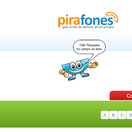
A
B
C
D