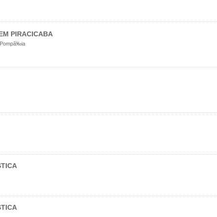
 EM PIRACICABA
da Pompã‰ia
STICA
STICA