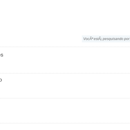
VocÃª estÃ¡ pesquisando por
OS
O