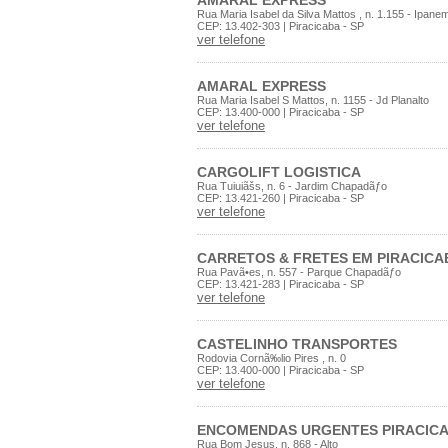
AMARAL EXPRESS
Rua Maria Isabel da Silva Mattos , n. 1.155 - Ipane
CEP: 13.402-303 | Piracicaba - SP
ver telefone
AMARAL EXPRESS
Rua Maria Isabel S Mattos, n. 1155 - Jd Planalto
CEP: 13.400-000 | Piracicaba - SP
ver telefone
CARGOLIFT LOGISTICA
Rua Tuiuiãšs, n. 6 - Jardim Chapadãƒo
CEP: 13.421-260 | Piracicaba - SP
ver telefone
CARRETOS & FRETES EM PIRACICA
Rua Pavã•es, n. 557 - Parque Chapadãƒo
CEP: 13.421-283 | Piracicaba - SP
ver telefone
CASTELINHO TRANSPORTES
Rodovia Cornã‰lio Pires , n. 0
CEP: 13.400-000 | Piracicaba - SP
ver telefone
ENCOMENDAS URGENTES PIRACIC
Rua Bom Jesus, n. 868 - Alto