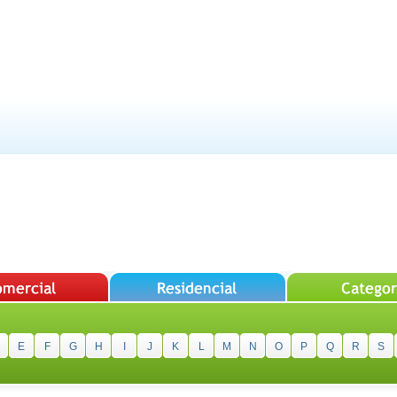
E
F
G
H
I
J
K
L
M
N
O
P
Q
R
S