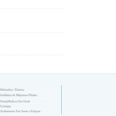
Hidraulica / Eletrica
Indãšstria de Mãquinas P/balas
Ortopã‰dicos Em Geral
Urologia
Acabamento Em Gesso e Estuque