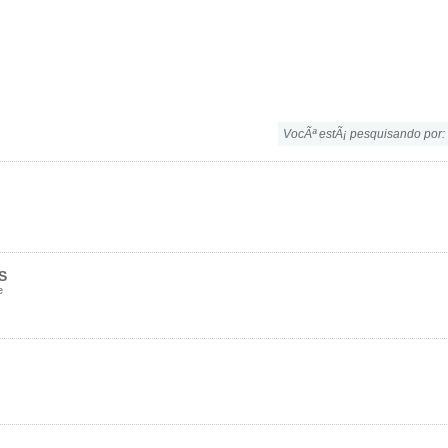
VocÃª estÃ¡ pesquisando por:
S
e