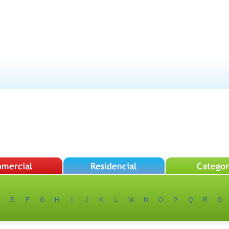
E
F
G
H
I
J
K
L
M
N
O
P
Q
R
S