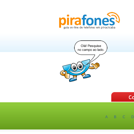
A
B
C
D