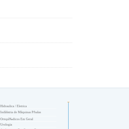
Hidraulica / Eletrica
Indãšstria de Mãquinas P/balas
Ortopã‰dicos Em Geral
Urologia