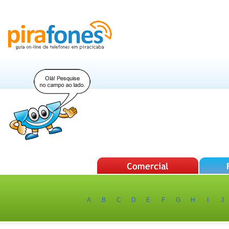
A
B
C
D
E
F
G
H
I
J