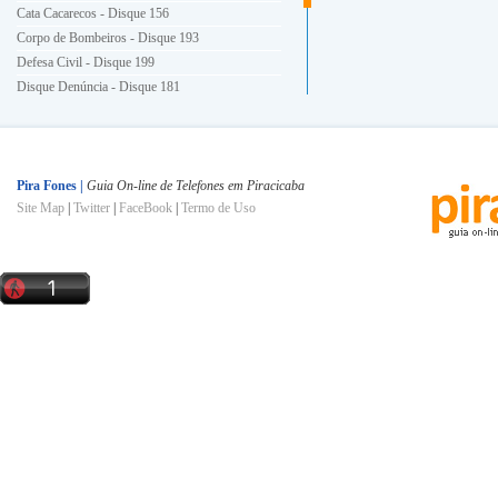
Cata Cacarecos - Disque 156
Corpo de Bombeiros - Disque 193
Defesa Civil - Disque 199
Disque Denúncia - Disque 181
Energia Elétrica - Disque 196
Guarda Civil Municipal - Disque 153
Hora Certa - Disque 130
INSS - Disque 0800 780191
Pira Fones |
Guia On-line de Telefones em Piracicaba
Site Map
|
Twitter
|
FaceBook
|
Termo de Uso
Ligue Luz - Disque 0800 101010
Polícia Militar - Disque 190
Polícia Civil - Disque 197
Prefeitura e Você - Disque 156
Procon - Disque 151
SAMU - Disque 192
Semae - Disque 115
Serviço de Informações à População - Disque 156