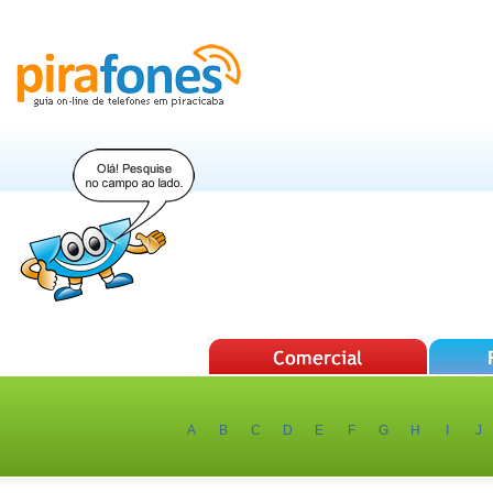
A
B
C
D
E
F
G
H
I
J