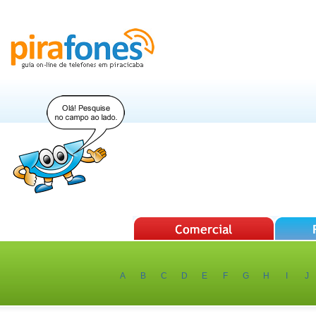
A
B
C
D
E
F
G
H
I
J