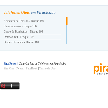
Telefones Úteis
em Piracicaba
Acidentes de Trânsito - Disque 194
Cata Cacarecos - Disque 156
Corpo de Bombeiros - Disque 193
Defesa Civil - Disque 199
Disque Denúncia - Disque 181
Energia Elétrica - Disque 196
Guarda Civil Municipal - Disque 153
Hora Certa - Disque 130
INSS - Disque 0800 780191
Pira Fones |
Guia On-line de Telefones em Piracicaba
Site Map
|
Twitter
|
FaceBook
|
Termo de Uso
Ligue Luz - Disque 0800 101010
Polícia Militar - Disque 190
Polícia Civil - Disque 197
Prefeitura e Você - Disque 156
Procon - Disque 151
SAMU - Disque 192
Semae - Disque 115
Serviço de Informações à População - Disque 156